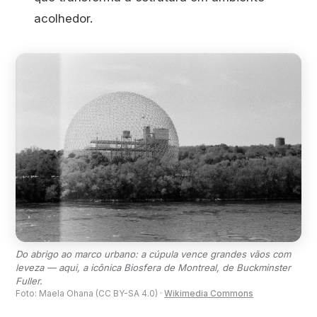
acolhedor.
Do abrigo ao marco urbano: a cúpula vence grandes vãos com
leveza — aqui, a icônica Biosfera de Montreal, de Buckminster
Fuller.
Foto: Maela Ohana (CC BY-SA 4.0) ·
Wikimedia Commons