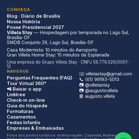
CONHEÇA
Blog · Diário de Brasília
Nossa História
Posse Presidencial 2027
Villela Stay
— Hospedagem por temporada no Lago Sul,
Brasília-DF
SMDB Conjunto 29, Lago Sul, Brasília-DF
Casa Modernista: 10 minutos do Aeroporto
Gran Villela Home Stay: 15 minutos da Esplanada
Uma empresa do Grupo Villela Stay · CNPJ 56.776.526/0001-
12
NAVEGUE
✉️ villelastay@gmail.com
Perguntas Frequentes (FAQ)
📞 (61) 99193-5013
Tour Virtual 360°
📷 @villelastay
📲 Baixar o app
📷 @augustovillela
Linktree
📘 augusto.villela
Check-in on-line
Guia do Hóspede
Formaturas
Casamentos
Festas Infantis
Empresas & Embaixadas
Fotos dos pontos turísticos: krishna naudin, Cayambe, Matheusgf,