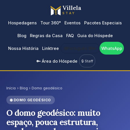
Villela
STAY
Hospedagens
Tour 360°
Eventos
Pacotes Especiais
Blog
Regras da Casa
FAQ
Guia do Hóspede
Nossa História
Linktree
🌐
Português BR
▾
WhatsApp
🔑 Área do Hóspede
🔒 Staff
Início
›
Blog
›
Domo geodésico
🌐 DOMO GEODÉSICO
O domo geodésico: muito
espaço, pouca estrutura,