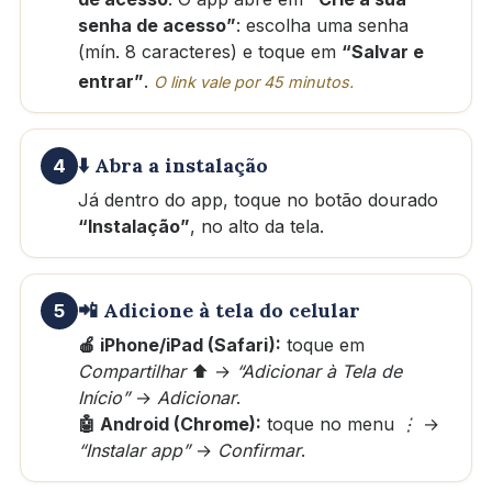
senha de acesso”
: escolha uma senha
(mín. 8 caracteres) e toque em
“Salvar e
entrar”
.
O link vale por 45 minutos.
⬇️ Abra a instalação
4
Já dentro do app, toque no botão dourado
“Instalação”
, no alto da tela.
📲 Adicione à tela do celular
5
🍎 iPhone/iPad (Safari):
toque em
Compartilhar
⬆️ →
“Adicionar à Tela de
Início”
→
Adicionar
.
🤖 Android (Chrome):
toque no menu
⋮
→
“Instalar app”
→
Confirmar
.