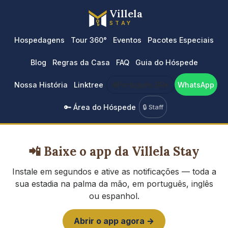
Villela
STAY
Hospedagens
Tour 360°
Eventos
Pacotes Especiais
Blog
Regras da Casa
FAQ
Guia do Hóspede
Nossa História
Linktree
🌐
Português BR
▾
WhatsApp
🔑 Área do Hóspede
🔒 Staff
📲 Baixe o app da Villela Stay
Instale em segundos e ative as notificações — toda a
sua estadia na palma da mão, em português, inglês
ou espanhol.
Abrir o app agora →