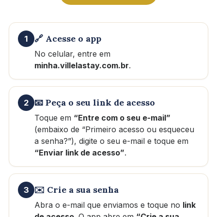
🔗 Acesse o app
1
No celular, entre em
minha.villelastay.com.br
.
📧 Peça o seu link de acesso
2
Toque em
“Entre com o seu e-mail”
(embaixo de “Primeiro acesso ou esqueceu
a senha?”), digite o seu e-mail e toque em
“Enviar link de acesso”
.
✉️ Crie a sua senha
3
Abra o e-mail que enviamos e toque no
link
de acesso
. O app abre em
“Crie a sua