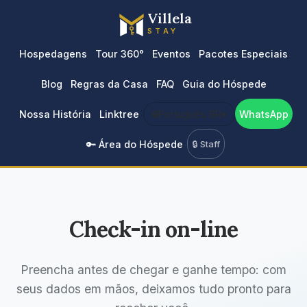
Villela
STAY
Hospedagens
Tour 360°
Eventos
Pacotes Especiais
Blog
Regras da Casa
FAQ
Guia do Hóspede
Nossa História
Linktree
🌐
Português BR
▾
WhatsApp
🔑 Área do Hóspede
🔒 Staff
Check-in on-line
Preencha antes de chegar e ganhe tempo: com
seus dados em mãos, deixamos tudo pronto para