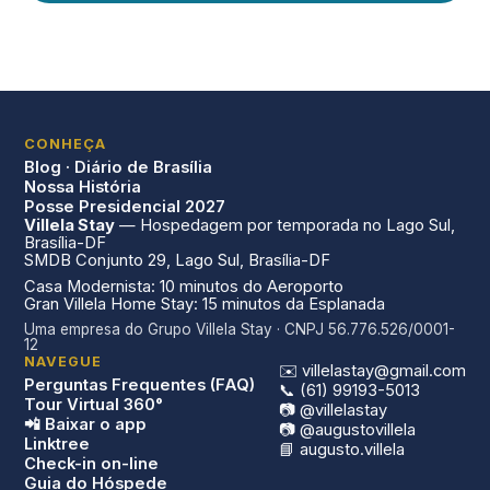
CONHEÇA
Blog · Diário de Brasília
Nossa História
Posse Presidencial 2027
Villela Stay
— Hospedagem por temporada no Lago Sul,
Brasília-DF
SMDB Conjunto 29, Lago Sul, Brasília-DF
Casa Modernista: 10 minutos do Aeroporto
Gran Villela Home Stay: 15 minutos da Esplanada
Uma empresa do Grupo Villela Stay · CNPJ 56.776.526/0001-
12
NAVEGUE
✉️ villelastay@gmail.com
Perguntas Frequentes (FAQ)
📞 (61) 99193-5013
Tour Virtual 360°
📷 @villelastay
📲 Baixar o app
📷 @augustovillela
Linktree
📘 augusto.villela
Check-in on-line
Guia do Hóspede