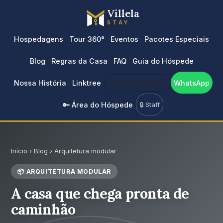
Villela
STAY
Hospedagens
Tour 360°
Eventos
Pacotes Especiais
Blog
Regras da Casa
FAQ
Guia do Hóspede
Nossa História
Linktree
🌐
Português BR
▾
WhatsApp
🔑 Área do Hóspede
🔒 Staff
Início
›
Blog
›
Arquitetura modular
📦 ARQUITETURA MODULAR
A casa que chega pronta de
caminhão