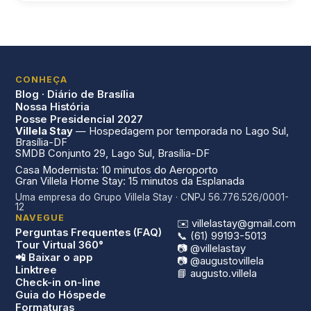
CONHEÇA
Blog · Diário de Brasília
Nossa História
Posse Presidencial 2027
Villela Stay
— Hospedagem por temporada no Lago Sul,
Brasília-DF
SMDB Conjunto 29, Lago Sul, Brasília-DF
Casa Modernista: 10 minutos do Aeroporto
Gran Villela Home Stay: 15 minutos da Esplanada
Uma empresa do Grupo Villela Stay · CNPJ 56.776.526/0001-
12
NAVEGUE
✉️ villelastay@gmail.com
Perguntas Frequentes (FAQ)
📞 (61) 99193-5013
Tour Virtual 360°
📷 @villelastay
📲 Baixar o app
📷 @augustovillela
Linktree
📘 augusto.villela
Check-in on-line
Guia do Hóspede
Formaturas