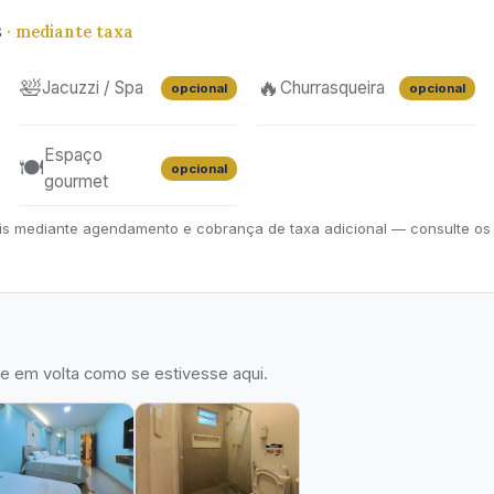
s
· mediante taxa
🛀
🔥
Jacuzzi / Spa
Churrasqueira
opcional
opcional
Espaço
🍽️
opcional
gourmet
eis mediante agendamento e cobrança de taxa adicional — consulte os 
he em volta como se estivesse aqui.