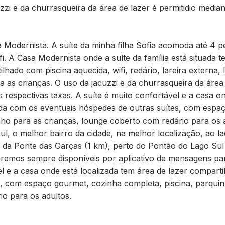
uzzi e da churrasqueira da área de lazer é permitidio medi
 Modernista. A suíte da minha filha Sofia acomoda até 4 p
fi. A Casa Modernista onde a suíte da família está situada 
lhado com piscina aquecida, wifi, redário, lareira externa,
 as crianças. O uso da jacuzzi e da churrasqueira da área 
respectivas taxas. A suíte é muito confortável e a casa on
ada com os eventuais hóspedes de outras suítes, com espa
nho para as crianças, lounge coberto com redário para os 
ul, o melhor bairro da cidade, na melhor localização, ao l
da Ponte das Garças (1 km), perto do Pontão do Lago Sul
taremos sempre disponíveis por aplicativo de mensagens pa
el e a casa onde está localizada tem área de lazer compart
, com espaço gourmet, cozinha completa, piscina, parquin
o para os adultos.