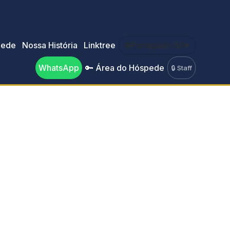
pede
Nossa História
Linktree
🌐
Português BR
▾
WhatsApp
🔑 Área do Hóspede
🔒 Staff