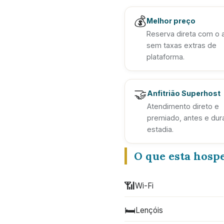
💰
Melhor preço
Reserva direta com o an
sem taxas extras de
plataforma.
🤝
Anfitrião Superhost
Atendimento direto e
premiado, antes e dur
estadia.
O que esta hosp
📶
Wi-Fi
🛏️
Lençóis