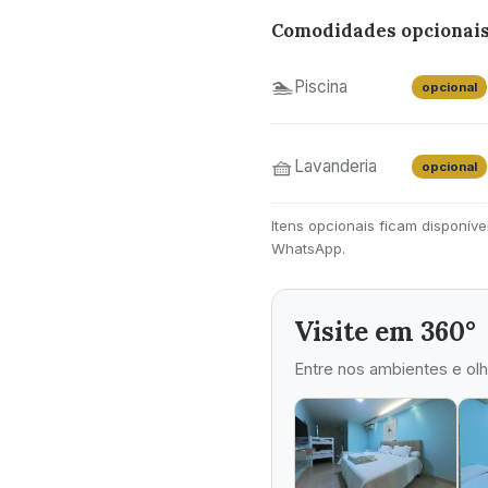
Comodidades opcionai
🏊
Piscina
opcional
🧺
Lavanderia
opcional
Itens opcionais ficam disponív
WhatsApp.
Visite em 360°
Entre nos ambientes e ol