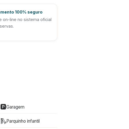
mento 100% seguro
 on-line no sistema oficial
servas.
🅿️
Garagem
🛝
Parquinho infantil