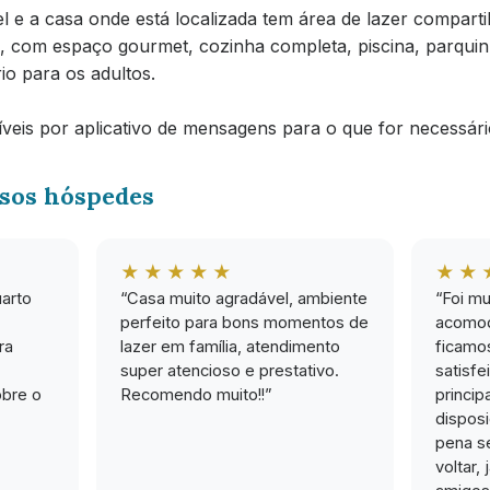
el e a casa onde está localizada tem área de lazer compart
, com espaço gourmet, cozinha completa, piscina, parquin
o para os adultos.
eis por aplicativo de mensagens para o que for necessári
sos hóspedes
★★★★★
★★
uarto
“Casa muito agradável, ambiente
“Foi mu
perfeito para bons momentos de
acomod
ra
lazer em família, atendimento
ficamos
super atencioso e prestativo.
satisfe
obre o
Recomendo muito!!”
princip
disposi
pena s
voltar,