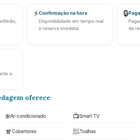
⚡
🔒
Confirmação na hora
Paga
fitrião,
Disponibilidade em tempo real
Pague
e reserva imediata.
de re
ante a
edagem oferece
❄️
📺
Ar-condicionado
Smart TV
🧣
🧖
Cobertores
Toalhas