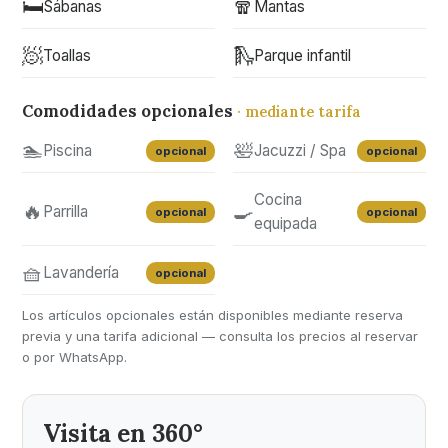
🛏️
🧣
Sábanas
Mantas
🧖
🛝
Toallas
Parque infantil
Comodidades opcionales
· mediante tarifa
🏊
🛀
Piscina
Jacuzzi / Spa
opcional
opcional
Cocina
🔥
🍳
Parrilla
opcional
opcional
equipada
🧺
Lavandería
opcional
Los artículos opcionales están disponibles mediante reserva
previa y una tarifa adicional — consulta los precios al reservar
o por WhatsApp.
Visita en 360°