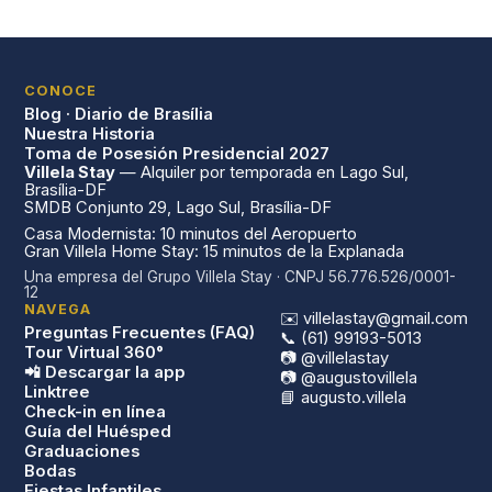
CONOCE
Blog · Diario de Brasília
Nuestra Historia
Toma de Posesión Presidencial 2027
Villela Stay
— Alquiler por temporada en Lago Sul,
Brasília-DF
SMDB Conjunto 29, Lago Sul, Brasília-DF
Casa Modernista: 10 minutos del Aeropuerto
Gran Villela Home Stay: 15 minutos de la Explanada
Una empresa del Grupo Villela Stay · CNPJ 56.776.526/0001-
12
NAVEGA
✉️ villelastay@gmail.com
Preguntas Frecuentes (FAQ)
📞 (61) 99193-5013
Tour Virtual 360°
📷 @villelastay
📲 Descargar la app
📷 @augustovillela
Linktree
📘 augusto.villela
Check-in en línea
Guía del Huésped
Graduaciones
Bodas
Fiestas Infantiles